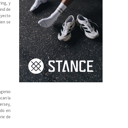
ing, y
und de
royecto
ien se
ngenio
acan la
ersey,
ado en
rie de