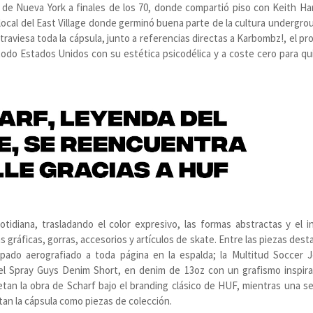
 de Nueva York a finales de los 70, donde compartió piso con Keith Har
 local del East Village donde germinó buena parte de la cultura undergro
 atraviesa toda la cápsula, junto a referencias directas a Karbombz!, el p
todo Estados Unidos con su estética psicodélica y a coste cero para qu
otidiana, trasladando el color expresivo, las formas abstractas y el i
 gráficas, gorras, accesorios y artículos de skate. Entre las piezas dest
pado aerografiado a toda página en la espalda; la Multitud Soccer J
 el Spray Guys Denim Short, en denim de 13oz con un grafismo inspir
etan la obra de Scharf bajo el branding clásico de HUF, mientras una se
tan la cápsula como piezas de colección.