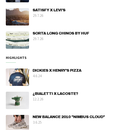
SATISFY X LEVI'S
29.7.26
SORTA LONG CHINOS BY HUF
29.7.26
HIGHLIGHTS
DICKIES X HENRY'S PIZZA
4.6.24
¿BIALETTI X LACOSTE?
12.2.26
NEW BALANCE 2010 "NIMBUS CLOUD"
3.6.25