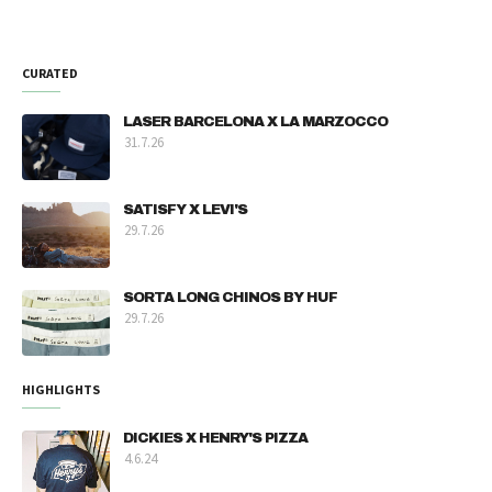
CURATED
LASER BARCELONA X LA MARZOCCO
31.7.26
SATISFY X LEVI'S
29.7.26
SORTA LONG CHINOS BY HUF
29.7.26
HIGHLIGHTS
DICKIES X HENRY'S PIZZA
4.6.24