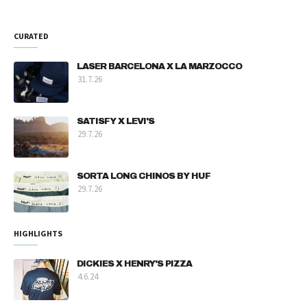
CURATED
LASER BARCELONA X LA MARZOCCO
31.7.26
SATISFY X LEVI'S
29.7.26
SORTA LONG CHINOS BY HUF
29.7.26
HIGHLIGHTS
DICKIES X HENRY'S PIZZA
4.6.24