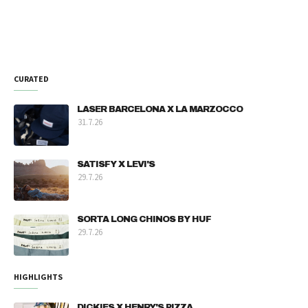
CURATED
LASER BARCELONA X LA MARZOCCO
31.7.26
SATISFY X LEVI'S
29.7.26
SORTA LONG CHINOS BY HUF
29.7.26
HIGHLIGHTS
DICKIES X HENRY'S PIZZA