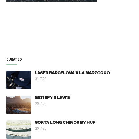
CURATED
LASER BARCELONA X LA MARZOCCO
31.7.26
SATISFY X LEVI'S
29.7.26
SORTA LONG CHINOS BY HUF
29.7.26