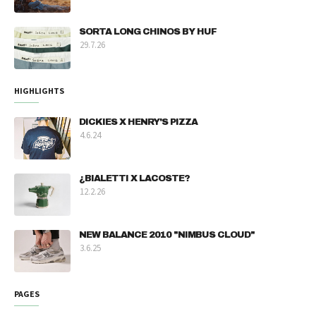
SORTA LONG CHINOS BY HUF
29.7.26
HIGHLIGHTS
DICKIES X HENRY'S PIZZA
4.6.24
¿BIALETTI X LACOSTE?
12.2.26
NEW BALANCE 2010 "NIMBUS CLOUD"
3.6.25
PAGES