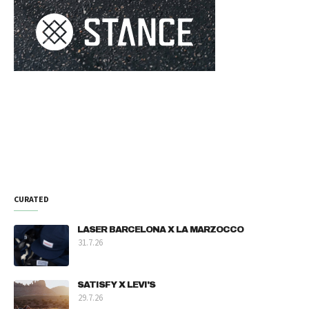
CURATED
LASER BARCELONA X LA MARZOCCO
31.7.26
SATISFY X LEVI'S
29.7.26