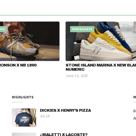
NCE
NEW BALANCE
ONSON X NB 1890
STONE ISLAND MARINA X NEW BL
NUMERIC
June 13, 2025
HIGHLIGHTS
P
DICKIES X HENRY'S PIZZA
I
4.6.24
A
¿BIALETTI X LACOSTE?