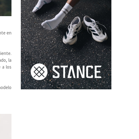
nte en
iente.
do, la
 a los
modelo