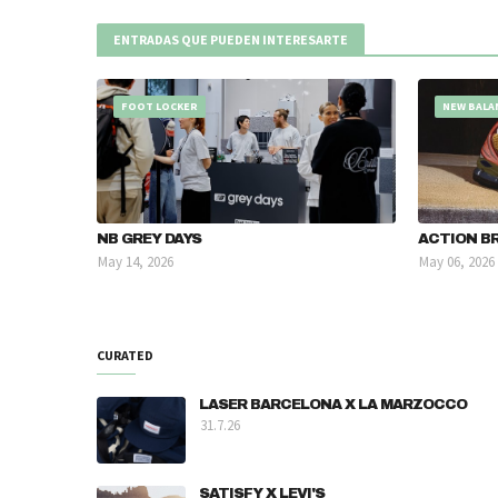
ENTRADAS QUE PUEDEN INTERESARTE
FOOT LOCKER
NEW BALA
NB GREY DAYS
ACTION BR
May 14, 2026
May 06, 2026
CURATED
LASER BARCELONA X LA MARZOCCO
31.7.26
SATISFY X LEVI'S