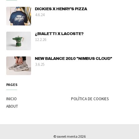
DICKIES X HENRY'S PIZZA
4.6.24
¿BIALETTI X LACOSTE?
12.2.26
NEW BALANCE 2010 "NIMBUS CLOUD"
3.6.25
PAGES
INICIO
POLÍTICA DE COOKIES
ABOUT
© sweet menta
2026