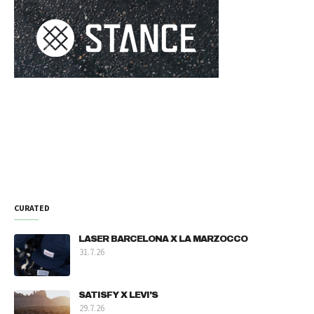
CURATED
LASER BARCELONA X LA MARZOCCO
31.7.26
SATISFY X LEVI'S
29.7.26