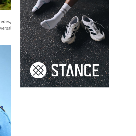
redes,
versal