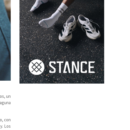
os, un
Laguna
o, con
y. Los