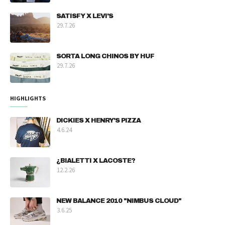
SATISFY X LEVI'S
29.7.26
SORTA LONG CHINOS BY HUF
29.7.26
HIGHLIGHTS
DICKIES X HENRY'S PIZZA
4.6.24
¿BIALETTI X LACOSTE?
12.2.26
NEW BALANCE 2010 "NIMBUS CLOUD"
3.6.25