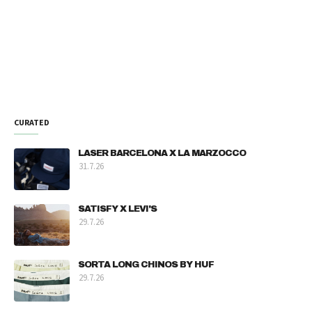
CURATED
LASER BARCELONA X LA MARZOCCO
31.7.26
SATISFY X LEVI'S
29.7.26
SORTA LONG CHINOS BY HUF
29.7.26