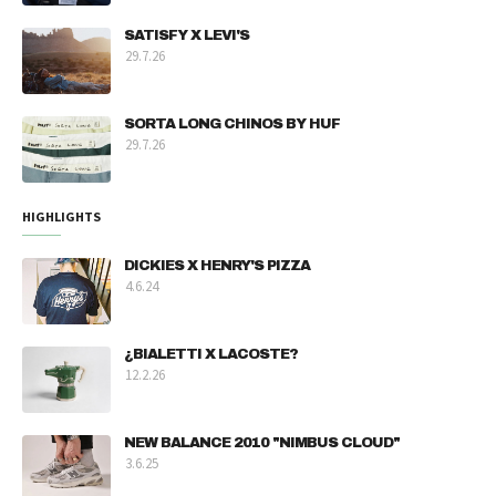
SATISFY X LEVI'S
29.7.26
SORTA LONG CHINOS BY HUF
29.7.26
HIGHLIGHTS
DICKIES X HENRY'S PIZZA
4.6.24
¿BIALETTI X LACOSTE?
12.2.26
NEW BALANCE 2010 "NIMBUS CLOUD"
3.6.25