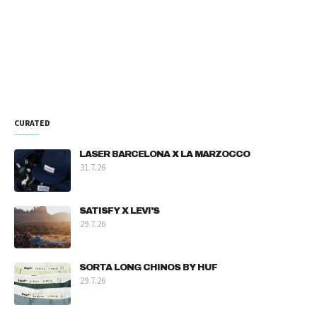
CURATED
LASER BARCELONA X LA MARZOCCO
31.7.26
SATISFY X LEVI'S
29.7.26
SORTA LONG CHINOS BY HUF
29.7.26