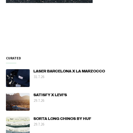
CURATED
LASER BARCELONA X LA MARZOCCO
31.7.26
SATISFY X LEVI'S
29.7.26
SORTA LONG CHINOS BY HUF
29.7.26