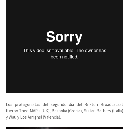
Los protagonistas del segundo día del Brixton Broadcacast
fueron Thee MVP's (UK), Bazooka (Grecia), Sultan Bathery (Italia)
y Wau y Los Arrrghs! (Valencia).