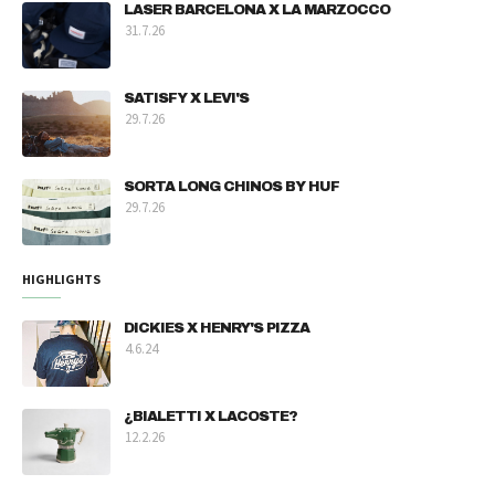
LASER BARCELONA X LA MARZOCCO
31.7.26
SATISFY X LEVI'S
29.7.26
SORTA LONG CHINOS BY HUF
29.7.26
HIGHLIGHTS
DICKIES X HENRY'S PIZZA
4.6.24
¿BIALETTI X LACOSTE?
12.2.26