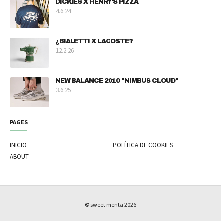
DICKIES X HENRY'S PIZZA
4.6.24
¿BIALETTI X LACOSTE?
12.2.26
NEW BALANCE 2010 "NIMBUS CLOUD"
3.6.25
PAGES
INICIO
POLÍTICA DE COOKIES
ABOUT
© sweet menta
2026