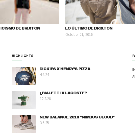
ICISMO DE BRIXTON
LO ÚLTIMO DE BRIXTON
2
October 21, 2016
HIGHLIGHTS
P
DICKIES X HENRY'S PIZZA
I
4.6.24
A
¿BIALETTI X LACOSTE?
12.2.26
NEW BALANCE 2010 "NIMBUS CLOUD"
3.6.25