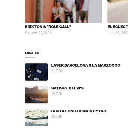
BRIXTON'S "ROLE CALL"
EL ECLECT
October 21, 2022
June 20, 202
CURATED
LASER BARCELONA X LA MARZOCCO
31.7.26
SATISFY X LEVI'S
29.7.26
SORTA LONG CHINOS BY HUF
29.7.26