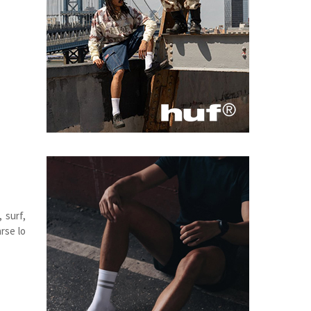
 surf,
rse lo