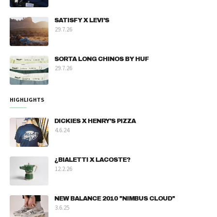
SATISFY X LEVI'S
29.7.26
SORTA LONG CHINOS BY HUF
29.7.26
HIGHLIGHTS
DICKIES X HENRY'S PIZZA
4.6.24
¿BIALETTI X LACOSTE?
12.2.26
NEW BALANCE 2010 "NIMBUS CLOUD"
3.6.25